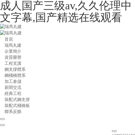
成人国产三级av,久久伦理中
文字幕,国产精选在线观看
首頁
瑞馬丸建
企業簡介
資質榮譽
工程支護
鋼支撐體系
鋼棧橋體系
加工倉儲
新聞交流
經典工程
裝配式鋼支撐
裝配式棧橋板
聯系反饋