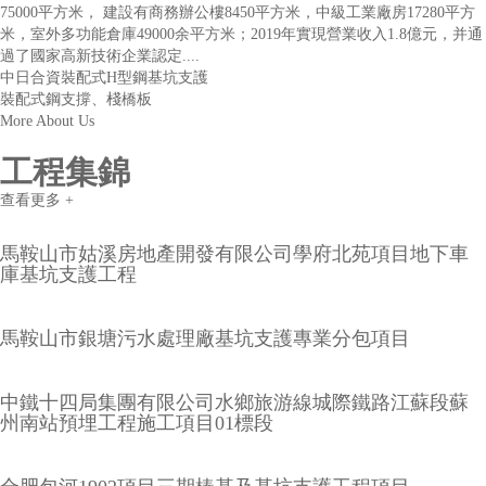
75000平方米， 建設有商務辦公樓8450平方米，中級工業廠房17280平方
米，室外多功能倉庫49000余平方米；2019年實現營業收入1.8億元，并通
過了國家高新技術企業認定....
中日合資裝配式H型鋼基坑支護
裝配式鋼支撐、棧橋板
More About Us
工程集錦
查看更多 +
馬鞍山市姑溪房地產開發有限公司學府北苑項目地下車
庫基坑支護工程
馬鞍山市銀塘污水處理廠基坑支護專業分包項目
中鐵十四局集團有限公司水鄉旅游線城際鐵路江蘇段蘇
州南站預埋工程施工項目01標段