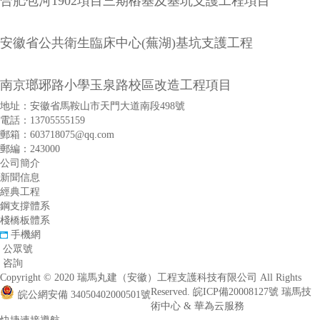
合肥包河1902項目三期樁基及基坑支護工程項目
安徽省公共衛生臨床中心(蕪湖)基坑支護工程
南京瑯琊路小學玉泉路校區改造工程項目
地址：安徽省馬鞍山市天門大道南段498號
電話：13705555159
郵箱：603718075@qq.com
郵編：243000
公司簡介
新聞信息
經典工程
鋼支撐體系
棧橋板體系
手機網
公眾號
咨詢
Copyright © 2020 瑞馬丸建（安徽）工程支護科技有限公司 All Rights
Reserved. 皖ICP備20008127號
瑞馬技
皖公網安備 34050402000501號
術中心 & 華為云服務